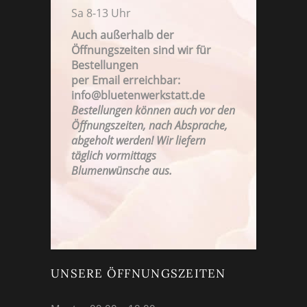
Sa 8-13 Uhr
Auch außerhalb der
Öffnungszeiten sind wir für
Bestellungen
per Email erreichbar:
FAMILIENBETRIEB SEIT 1923
info@bluetenwerkstatt.de
Bestellungen können auch vor den
Öffnungszeiten, nach Absprache,
abgeholt werden! Wir liefern
täglich vormittags
Blumenwünsche aus.
UNSERE ÖFFNUNGSZEITEN