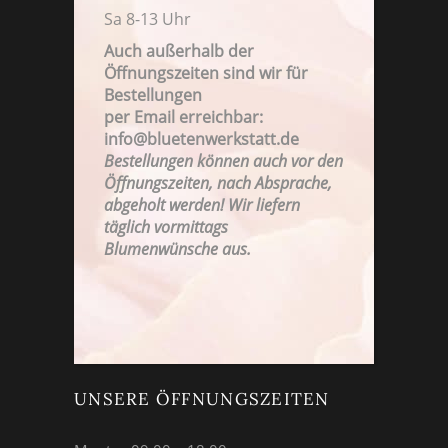
Sa 8-13 Uhr
Auch außerhalb der
Öffnungszeiten sind wir für
Bestellungen
per Email erreichbar:
FAMILIENBETRIEB SEIT 1923
info@bluetenwerkstatt.de
Bestellungen können auch vor den
Öffnungszeiten, nach Absprache,
abgeholt werden! Wir liefern
täglich vormittags
Blumenwünsche aus.
UNSERE ÖFFNUNGSZEITEN