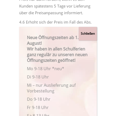
Kunden spätestens 5 Tage vor Lieferung
über die Preisanpassung informiert.
4.6 Erhöht sich der Preis im Fall des Abs.
4.5 gegenüber dem Zeitpunkt der
Bestellung um mehr als 10%, ist der Kunde
Neue Öffnungszeiten ab 1.
berechtigt, binnen drei Tagen nach
August!
Wir haben in allen Schulferien
Empfang der Information über die
ganz regulär zu unseren neuen
Preiserhöhung vom Vertrag
Öffnungszeiten geöffnet!
zurückzutreten. Dies benötigt die
Mo 9-18 Uhr *neu*
Schriftform.
Di 9-18 Uhr
5.
Lieferung, Warenverfügbarkeit,
Mi – nur Auslieferung auf
Lieferzeiten
Vorbestellung
5.1. Sollte die Zustellung der Ware durch
Verschulden des Käufers trotz
Do 9-18 Uhr
Auslieferversuch scheitern, kann der
Fr 9-18 Uhr
Verkäufer vom Vertrag zurücktreten. Ggf.
Sa 8-13 Uhr