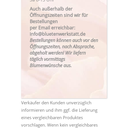
geleistete Zahlungen werden dem Kunden
Auch außerhalb der
unverzüglich erstattet. Die Liefergebühr
Öffnungszeiten sind wir für
vom Auslieferungsversuch wird
Bestellungen
einbehalten. Eine zweite Lieferung kann
per Email erreichbar:
gegen Gebühr veranlasst werden.
info@bluetenwerkstatt.de
Bestellungen können auch vor den
Alternativ ist das Produkt im Geschäft
Öffnungszeiten, nach Absprache,
abholbereit.
abgeholt werden! Wir liefern
5.2. Wenn das bestellte Produkt nicht
täglich vormittags
Blumenwünsche aus.
verfügbar ist, weil der Verkäufer mit
diesem Produkt von seinem Lieferanten
ohne eigenes Verschulden nicht beliefert
wird, kann der Verkäufer vom Vertrag
zurücktreten. In diesem Fall wird der
Verkäufer den Kunden unverzüglich
informieren und ihm ggf. die Lieferung
eines vergleichbaren Produktes
vorschlagen. Wenn kein vergleichbares