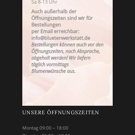
Sa 8-13 Uhr
Auch außerhalb der
Öffnungszeiten sind wir für
Bestellungen
FAMILIENBETRIEB SEIT 1923
per Email erreichbar:
info@bluetenwerkstatt.de
Bestellungen können auch vor den
Öffnungszeiten, nach Absprache,
abgeholt werden! Wir liefern
täglich vormittags
Blumenwünsche aus.
UNSERE ÖFFNUNGSZEITEN
Montag 09:00 – 18:00