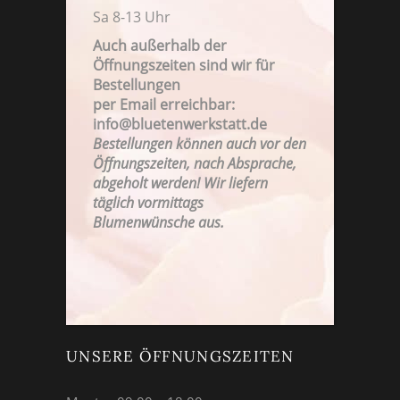
Sa 8-13 Uhr
Auch außerhalb der
Öffnungszeiten sind wir für
Bestellungen
per Email erreichbar:
FAMILIENBETRIEB SEIT 1923
info@bluetenwerkstatt.de
Bestellungen können auch vor den
Öffnungszeiten, nach Absprache,
abgeholt werden! Wir liefern
täglich vormittags
Blumenwünsche aus.
UNSERE ÖFFNUNGSZEITEN