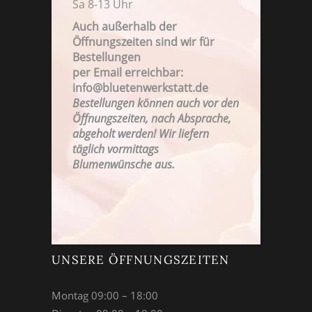
Sa 8-13 Uhr
Auch außerhalb der
Öffnungszeiten sind wir für
Bestellungen
FAMILIENBETRIEB SEIT 1923
per Email erreichbar:
info@bluetenwerkstatt.de
Bestellungen können auch vor den
Öffnungszeiten, nach Absprache,
abgeholt werden! Wir liefern
täglich vormittags
Blumenwünsche aus.
UNSERE ÖFFNUNGSZEITEN
Montag 09:00 – 18:00