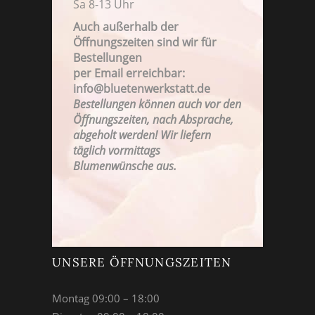
Sa 8-13 Uhr
Auch außerhalb der
Öffnungszeiten sind wir für
Bestellungen
FAMILIENBETRIEB SEIT 1923
per Email erreichbar:
info@bluetenwerkstatt.de
Bestellungen können auch vor den
Öffnungszeiten, nach Absprache,
abgeholt werden! Wir liefern
täglich vormittags
Blumenwünsche aus.
UNSERE ÖFFNUNGSZEITEN
Montag 09:00 – 18:00