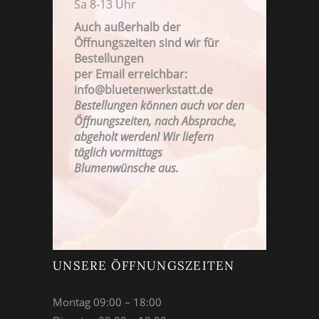
Sa 8-13 Uhr
Auch außerhalb der
Öffnungszeiten sind wir für
Bestellungen
FAMILIENBETRIEB SEIT 1923
per Email erreichbar:
info@bluetenwerkstatt.de
Bestellungen können auch vor den
Öffnungszeiten, nach Absprache,
abgeholt werden! Wir liefern
täglich vormittags
Blumenwünsche aus.
UNSERE ÖFFNUNGSZEITEN
Montag 09:00 – 18:00