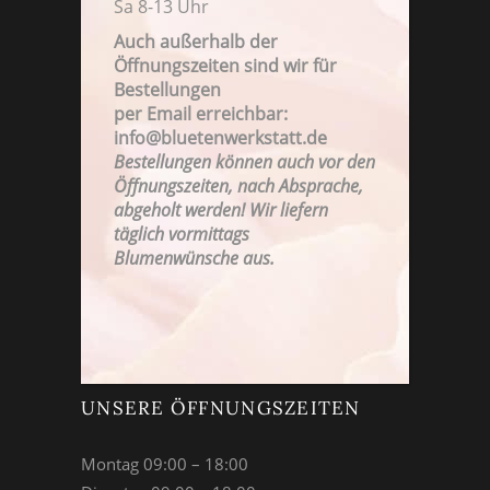
Sa 8-13 Uhr
Auch außerhalb der
Öffnungszeiten sind wir für
Bestellungen
FAMILIENBETRIEB SEIT 1923
per Email erreichbar:
info@bluetenwerkstatt.de
Bestellungen können auch vor den
Öffnungszeiten, nach Absprache,
abgeholt werden! Wir liefern
täglich vormittags
Blumenwünsche aus.
UNSERE ÖFFNUNGSZEITEN
Montag 09:00 – 18:00