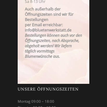
Sa 8-13 Uhr
Auch außerhalb der
Öffnungszeiten sind wir für
Bestellungen
FAMILIENBETRIEB SEIT 1923
per Email erreichbar:
info@bluetenwerkstatt.de
Bestellungen können auch vor den
Öffnungszeiten, nach Absprache,
abgeholt werden! Wir liefern
täglich vormittags
Blumenwünsche aus.
UNSERE ÖFFNUNGSZEITEN
Montag 09:00 – 18:00