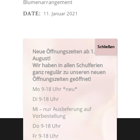
Blumenarrangement
DATE:
11. Januar 2021
Neue Öffnungszeiten ab 1.
August!
Wir haben in allen Schulferien
ganz regulär zu unseren neuen
Öffnungszeiten geöffnet!
Mo 9-18 Uhr *neu*
Di 9-18 Uhr
Mi – nur Auslieferung auf
Vorbestellung
Do 9-18 Uhr
Fr 9-18 Uhr