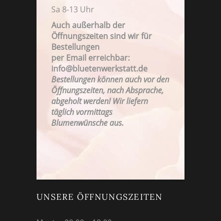
Sa 8-13 Uhr
Auch außerhalb der
Öffnungszeiten sind wir für
Bestellungen
per Email erreichbar:
FAMILIENBETRIEB SEIT 1923
info@bluetenwerkstatt.de
Bestellungen können auch vor den
Öffnungszeiten, nach Absprache,
abgeholt werden! Wir liefern
täglich vormittags
Blumenwünsche aus.
UNSERE ÖFFNUNGSZEITEN